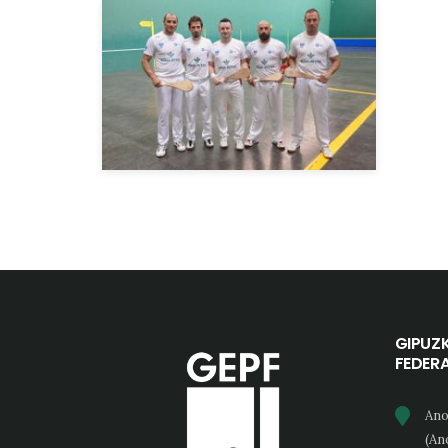
GIPUZ
FEDER
Ano
(An