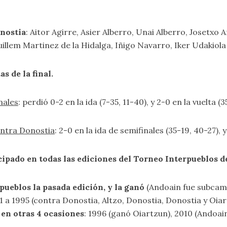
onostia
: Aitor Agirre, Asier Alberro, Unai Alberro, Josetxo
uillem Martinez de la Hidalga, Iñigo Navarro, Iker Udakiola
s de la final.
nales
: perdió 0-2 en la ida (7-35, 11-40), y 2-0 en la vuelta (3
ontra Donostia
: 2-0 en la ida de semifinales (35-19, 40-27), y
pado en todas las ediciones del Torneo Interpueblos de 
rpueblos la pasada edición, y la ganó
(Andoain fue subca
91 a 1995 (contra Donostia, Altzo, Donostia, Donostia y Oia
en otras 4 ocasiones
: 1996 (ganó Oiartzun), 2010 (Andoain