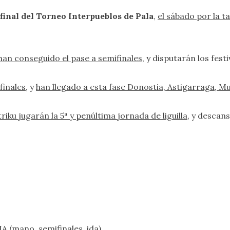
 final del Torneo Interpueblos de Pala
,
el sábado por la t
han conseguido el pase a semifinales
, y disputarán los fest
finales
, y
han llegado a esta fase Donostia, Astigarraga, M
iku jugarán la 5ª y penúltima jornada de liguilla
, y descan
 (mano, semifinales, ida)