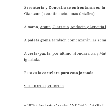
Errenteria y Donostia se enfrentarán en la
Oiartzun
(a continuación más detalles).
A
mano
,
Ataun, Oiartzun, Andoain y Azpeitia 
A
paleta goma
también comenzarán las
semi
A
cesta-punta
, por último,
Hondarribia y Mutr
igualada.
Esta es la
cartelera para esta jornada
:
9 DE JUNIO, VIERNES
– 19:30, Andoain-Arrate: ANDOAIN / AZPEITIA