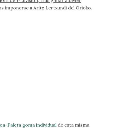
ors de 1ª división, tras ganar a Javier
tras imponerse a Aritz Lertxundi del Orioko
.
a-Paleta goma individual
de esta misma