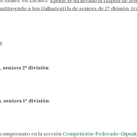
as finales, en Zarautz.
Epelde se ha llevado la txapela de seni
ustituyendo a Jon Gallastegi) la de seniors de 2ª división, 
de
 seniors 2ª división
:
 seniors 1ª división
:
 campeonato en la sección
Competición-Federado-Gipuzko