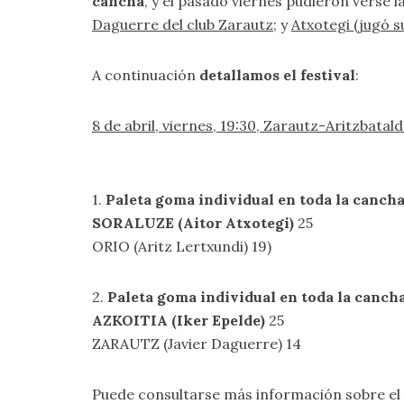
cancha
, y el pasado viernes pudieron verse l
Daguerre del club Zarautz
; y
Atxotegi (jugó s
A continuación
detallamos el festival
:
8 de abril, viernes, 19:30, Zarautz-Aritzbatal
1.
Paleta goma individual en toda la cancha,
SORALUZE (Aitor Atxotegi)
25
ORIO (Aritz Lertxundi) 19)
2.
Paleta goma individual en toda la cancha,
AZKOITIA (Iker Epelde)
25
ZARAUTZ (Javier Daguerre) 14
Puede consultarse más información sobre el