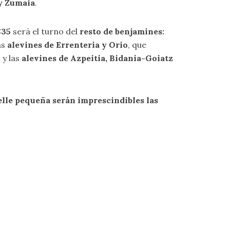
 y Zumaia
.
:35
será el turno del
resto de benjamines:
as
alevines de Errenteria y Orio
, que
 y las
alevines de Azpeitia, Bidania-Goiatz
lle pequeña serán imprescindibles las