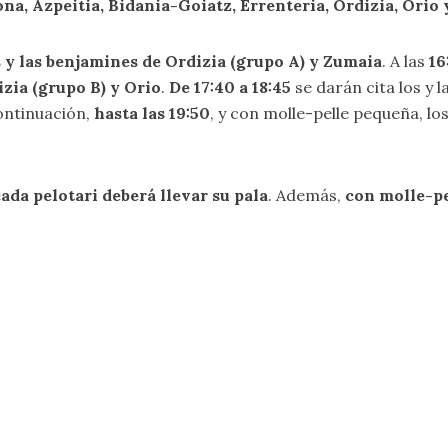
ona, Azpeitia, Bidania-Goiatz, Errenteria, Ordizia, Orio
s y las benjamines de Ordizia (grupo A) y Zumaia
. A las
16
zia (grupo B) y Orio
.
De 17:40 a 18:45
se darán cita los y l
ontinuación,
hasta las 19:50
, y con molle-pelle pequeña, los
ada pelotari deberá llevar su pala
. Además,
con molle-pe