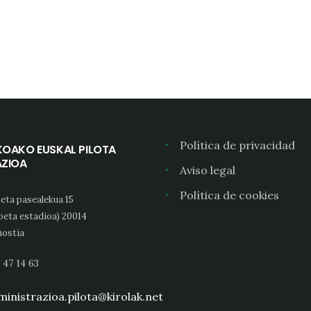
Política de privacidad
KOAKO EUSKAL PILOTA
AZIOA
Aviso legal
Política de cookies
eta pasealekua 15
oeta estadioa) 20014
ostia
 47 14 63
inistrazioa.pilota@kirolak.net