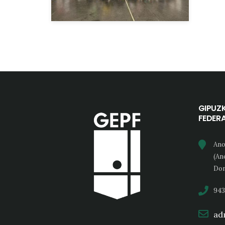
GIPUZ
FEDER
Ano
(An
Don
943
adm