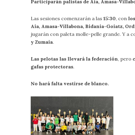
Participarán palistas de Aia, Amasa-Villab
Las sesiones comenzarán a las
15:30
, con
lo
Aia, Amasa-Villabona, Bidania-Goiatz, Ordi
jugarán con paleta molle-pelle grande. Y a c
y Zumaia
.
Las pelotas las llevará la federación
, pero
c
gafas protectoras
.
No hará falta vestirse de blanco.