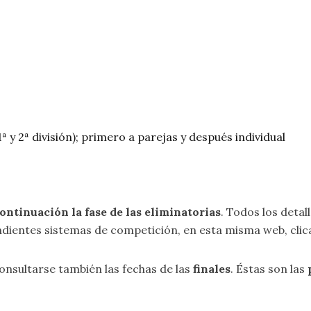
(1ª y 2ª división); primero a parejas y después individual
 continuación la fase de las eliminatorias
. Todos los detal
ndientes sistemas de competición, en esta misma web, cli
nsultarse también las fechas de las
finales
. Éstas son las