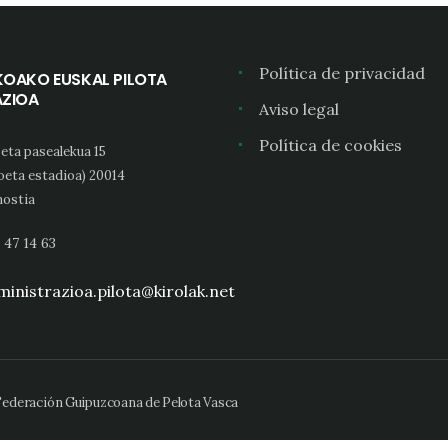
Política de privacidad
KOAKO EUSKAL PILOTA
AZIOA
Aviso legal
Política de cookies
eta pasealekua 15
oeta estadioa) 20014
ostia
 47 14 63
inistrazioa.pilota@kirolak.net
 Federación Guipuzcoana de Pelota Vasca