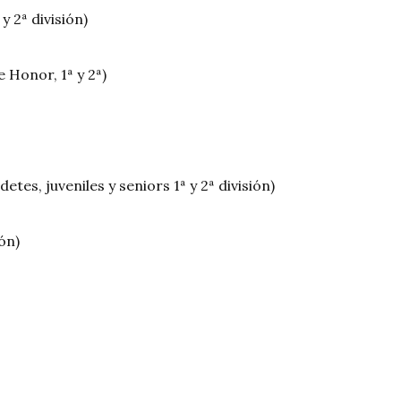
y 2ª división)
e Honor, 1ª y 2ª)
etes, juveniles y seniors 1ª y 2ª división)
ión)