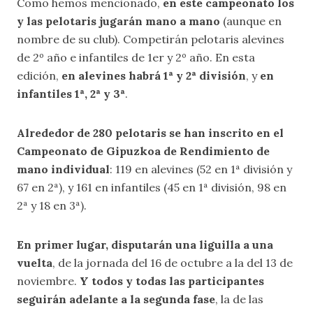
Como hemos mencionado,
en este campeonato los
y las pelotaris jugarán mano a mano
(aunque en
nombre de su club). Competirán pelotaris alevines
de 2º año e infantiles de 1er y 2º año. En esta
edición,
en alevines habrá 1ª y 2ª división
, y
en
infantiles 1ª, 2ª y 3ª
.
Alrededor de 280 pelotaris se han inscrito en el
Campeonato de Gipuzkoa de Rendimiento de
mano individual
: 119 en alevines (52 en 1ª división y
67 en 2ª), y 161 en infantiles (45 en 1ª división, 98 en
2ª y 18 en 3ª).
En primer lugar, disputarán una liguilla a una
vuelta
, de la jornada del 16 de octubre a la del 13 de
noviembre.
Y todos y todas las participantes
seguirán adelante a la segunda fase
, la de las