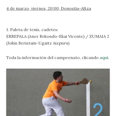
4 de marzo, viernes, 20:00, Donostia-Altza
1. Paleta de tenis, cadetes:
ERREPALA (Aner Rekondo-Ekai Vicente) / ZUMAIA 2
(Jokin Beristain-Ugaitz Aizpuru)
Toda la información del campeonato, clicando
aquí
.