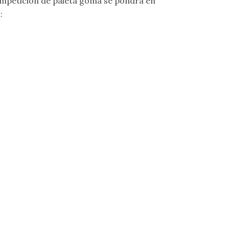
a competición de paleta goma se pondrá en
: