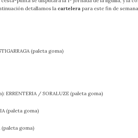
 cesta-punta se disputará la 1ª jornada de la liguilla, y l
ontinuación detallamos la
cartelera
para este fin de semana
STIGARRAGA (paleta goma)
ria): ERRENTERIA / SORALUZE (paleta goma)
IA (paleta goma)
 (paleta goma)