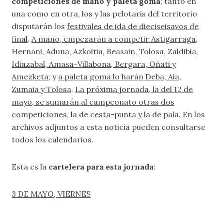
competiciones de mano y paleta goma
; tanto en
una como en otra, los y las pelotaris del territorio
disputarán los
festivales de ida de dieciseisavos de
final
.
A mano, empezarán a competir Astigarraga,
Hernani, Aduna, Azkoitia, Beasain, Tolosa, Zaldibia,
Idiazabal, Amasa-Villabona, Bergara, Oñati y
Amezketa
; y
a paleta goma lo harán Deba, Aia,
Zumaia y Tolosa
.
La próxima jornada, la del 12 de
mayo, se sumarán al campeonato otras dos
competiciones, la de cesta-punta y la de pala
. En los
archivos adjuntos a esta noticia pueden consultarse
todos los calendarios.
Esta es la
cartelera para esta jornada
:
3 DE MAYO, VIERNES