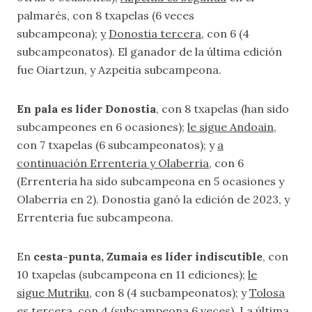
palmarés, con 8 txapelas (6 veces
subcampeona);
y
Donostia tercera
, con 6 (4
subcampeonatos). El ganador de la última edición
fue Oiartzun, y Azpeitia subcampeona.
En pala es líder Donostia
, con 8 txapelas (han sido
subcampeones en 6 ocasiones);
le sigue Andoain
,
con 7 txapelas (6 subcampeonatos); y
a
continuación Errenteria y Olaberria
, con 6
(Errenteria ha sido subcampeona en 5 ocasiones y
Olaberria en 2). Donostia ganó la edición de 2023, y
Errenteria fue subcampeona.
En
cesta-punta, Zumaia es líder indiscutible
, con
10 txapelas (subcampeona en 11 ediciones);
le
sigue Mutriku
, con 8 (4 sucbampeonatos); y
Tolosa
es tercera
, con 4 (subcampeona 6 veces). La última