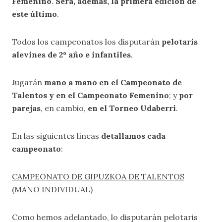
Femenino
.
Será, además, la primera edición de
este último
.
Todos los campeonatos los disputarán
pelotaris
alevines de 2º año e infantiles
.
Jugarán
mano a mano en el Campeonato de
Talentos y en el Campeonato Femenino
; y
por
parejas
, en cambio,
en el Torneo Udaberri
.
En las siguientes líneas
detallamos cada
campeonato
:
CAMPEONATO DE GIPUZKOA DE TALENTOS
(MANO INDIVIDUAL)
Como hemos adelantado, lo disputarán pelotaris