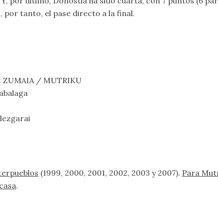
 Y, por último, Donostia ha sido cuarta, con 7 puntos (6 par
or tanto, el pase directo a la final.
itz: ZUMAIA / MUTRIKU
abalaga
lezgarai
terpueblos
(1999, 2000, 2001, 2002, 2003 y 2007).
Para Mutr
 casa
.