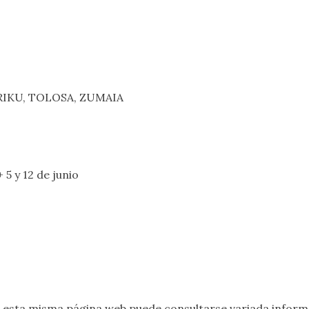
TRIKU, TOLOSA, ZUMAIA
+ 5 y 12 de junio
 esta misma página web puede consultarse variada informa