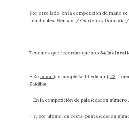
Por otro lado, en la competición de mano se d
semifinales: Hernani / Oiartzun y Donostia / 
Tenemos que recordar que son
34 las local
– En
mano
(se cumple la 44 edición),
22
, 1 me
Zaldibia.
– En la competición de
pala
(edición número 
– Y, por último, en
cesta-punta
(edición núme