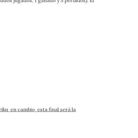
tidos jugados, 1 ganado y 5 perdidos). El
iku, en cambio, esta final será la