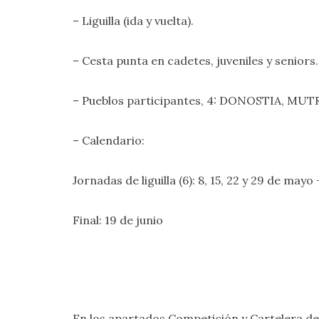
– Liguilla (ida y vuelta).
– Cesta punta en cadetes, juveniles y seniors.
– Pueblos participantes, 4: DONOSTIA, MU
– Calendario:
Jornadas de liguilla (6): 8, 15, 22 y 29 de mayo 
Final: 19 de junio
En los apartados
Competición
y
Cartelera
de