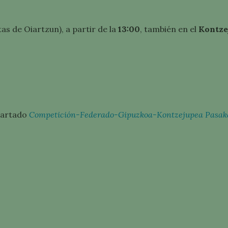
tas de Oiartzun), a partir de la
13:00
, también en el
Kontze
partado
Competición-Federado-Gipuzkoa-Kontzejupea Pasaka
Política de privacidad
Aviso legal
KOAKO EUSKAL PILOTA
AZIOA
Política de cookies
eta pasealekua 15
oeta estadioa) 20014
ostia