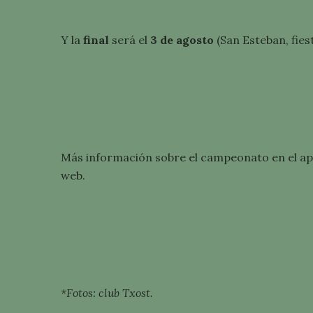
Y la
final
será el
3 de agosto
(San Esteban, fies
Más información sobre el campeonato en el a
web.
GIPUZ
FEDER
Ano
(An
*Fotos: club Txost.
Don