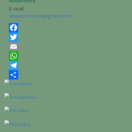
688855664
E-mail
andoni.arraras@gmail.com
Facebook
Twitter
Email
WhatsApp
Telegram
Compartir