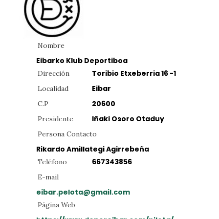
Nombre
Eibarko Klub Deportiboa
Toribio Etxeberria 16 -1
Dirección
Eibar
Localidad
20600
C.P
Iñaki Osoro Otaduy
Presidente
Persona Contacto
Rikardo Amillategi Agirrebeña
667343856
Teléfono
E-mail
eibar.pelota@gmail.com
Página Web