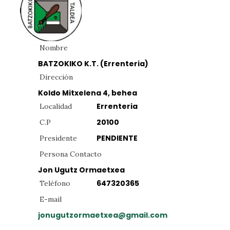
Nombre
BATZOKIKO K.T. (Errenteria)
Dirección
Koldo Mitxelena 4, behea
Errenteria
Localidad
20100
C.P
PENDIENTE
Presidente
Persona Contacto
Jon Ugutz Ormaetxea
647320365
Teléfono
E-mail
jonugutzormaetxea@gmail.com