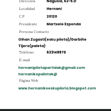
Nagusia, 63-5.D
Dirección
Hernani
Localidad
20120
C.P
Martxelo Ezponda
Presidente
Persona Contacto
Oihan Zugasti(esku pilota)/Garbiñe
Tijero(paleta)
633148875
Teléfono
E-mail
hernanipilotapartidak@gmail.com
hernanikopalistak@
Página Web
www.hernanikoeskupilota.blogspot.com