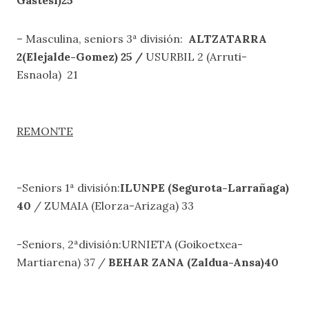
Gastesi)25
– Masculina, seniors 3ª división:
ALTZATARRA
2(Elejalde-Gomez) 25 /
USURBIL 2 (Arruti-
Esnaola) 21
REMONTE
-Seniors 1ª división:
ILUNPE (Segurota-Larrañaga)
40
/ ZUMAIA (Elorza-Arizaga) 33
-Seniors, 2ªdivisión:URNIETA (Goikoetxea-
Martiarena) 37 /
BEHAR ZANA (Zaldua-Ansa)40