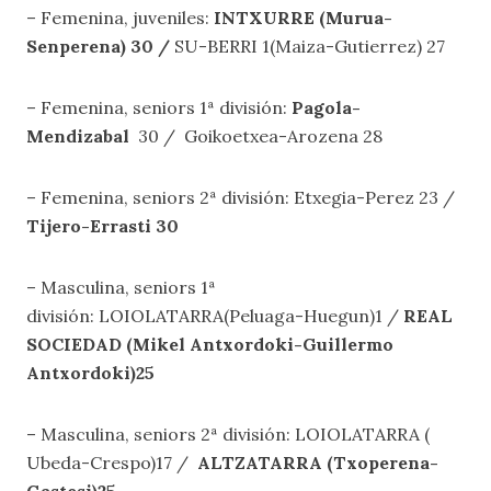
– Femenina, juveniles:
INTXURRE (Murua-
Senperena) 30 /
SU-BERRI 1(Maiza-Gutierrez) 27
– Femenina, seniors 1ª división:
Pagola-
Mendizabal
30 / Goikoetxea-Arozena 28
– Femenina, seniors 2ª división: Etxegia-Perez 23 /
Tijero-Errasti 30
– Masculina, seniors 1ª
división: LOIOLATARRA(Peluaga-Huegun)1 /
REAL
SOCIEDAD (Mikel Antxordoki-Guillermo
Antxordoki)25
– Masculina, seniors 2ª división: LOIOLATARRA (
Ubeda-Crespo)17 /
ALTZATARRA
(Txoperena-