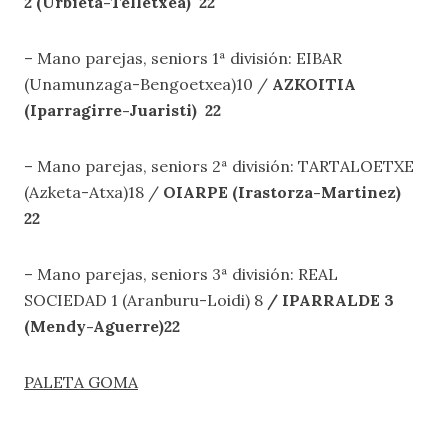
2 (Urbieta-Telletxea) 22
– Mano parejas, seniors 1ª división: EIBAR
(Unamunzaga-Bengoetxea)10 /
AZKOITIA
(Iparragirre-Juaristi) 22
– Mano parejas, seniors 2ª división: TARTALOETXE
(Azketa-Atxa)18 /
OIARPE (Irastorza-Martinez)
22
– Mano parejas, seniors 3ª división: REAL
SOCIEDAD 1 (Aranburu-Loidi) 8
/ IPARRALDE 3
(Mendy-Aguerre)22
PALETA GOMA