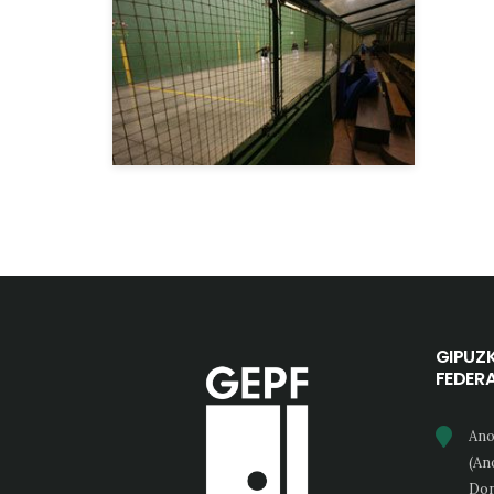
GIPUZ
FEDER
Ano
(An
Don