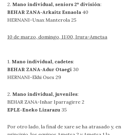
2.
Mano individual, seniors 2ª división
:
BEHAR ZANA-Arkaitz Esnaola
40
HERNANI-Unax Manterola 25
10 de marzo, domingo, 11:00, Irura-Ametsa
1.
Mano individual, cadetes
:
BEHAR ZANA-Adur Otaegi
30
HERNANI-Ekhi Oses 29
2.
Mano individual, juveniles
:
BEHAR ZANA-Inhar Iparragirre 2
EPLE-Eneko Lizarazu
35
Por otro lado, la final de xare se ha atrasado y, en
principio, los equipos Ametsa 2 y Ametsa 1 la