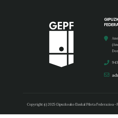
GIPUZ
FEDER
Ano
(An
Don
943
adm
Copyright (c) 2025 Gipuzkoako Euskal Pilota Federazioa -