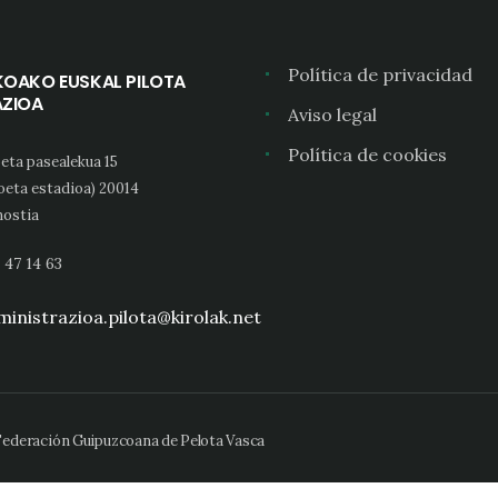
Política de privacidad
KOAKO EUSKAL PILOTA
AZIOA
Aviso legal
Política de cookies
eta pasealekua 15
oeta estadioa) 20014
ostia
 47 14 63
inistrazioa.pilota@kirolak.net
 Federación Guipuzcoana de Pelota Vasca