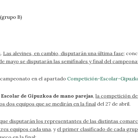
 (grupo B)
s
.
Las alevines, en cambio, disputarán una última fase
; conc
 de mayo se disputarán las semifinales y final del campeona
l campeonato en el apartado
Competición-Escolar-Gipuzk
Escolar de Gipuzkoa de mano parejas
,
la competición de
s dos equipos que se medirán en la final
del 27 de abril.
 que disputarán los representantes de las distintas comar
res equipos cada una
, y
el primer clasificado de cada grupo
eco en la final: