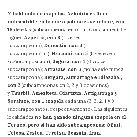
Y hablando de txapelas, Azkoitia es líder
indiscutible en lo que a palmarés se refiere, con
16
de ellas (subcampeona en otras 6 ocasiones). Le
siguen
Azpeitia, con 8
(4 veces
subcampeona);
Donostia, con 6
(4
subcampeonatos);
Hernani, con 5
(6 veces en
segunda posición);
Segura, con 4
(4 veces
subcampeona);
Arrasate, con 3
(no ha sido nunca
subcampeona);
Bergara, Zumarraga e Idiazabal,
con 2
(subcampeonas en 2, 2 y 0 ocasiones);
y
Usurbil, Amezketa, Oiartzun, Astigarraga y
Soraluze, con 1 txapela
cada una (3, 3, 2, 1 y 0
subcampeonatos, respectivamente). Las siguientes
localidades
no han ganado ninguna txapela en el
Torneo, pero sí han sido subcampeonas: Oñati,
Tolosa, Zestoa, Urretxu, Beasain, Irun,