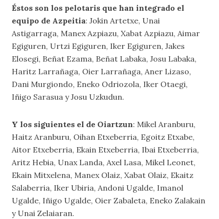
Éstos son los pelotaris que han integrado el
equipo de Azpeitia
: Jokin Artetxe, Unai
Astigarraga, Manex Azpiazu, Xabat Azpiazu, Aimar
Egiguren, Urtzi Egiguren, Iker Egiguren, Jakes
Elosegi, Beñat Ezama, Beñat Labaka, Josu Labaka,
Haritz Larrañaga, Oier Larrañaga, Aner Lizaso,
Dani Murgiondo, Eneko Odriozola, Iker Otaegi,
Iñigo Sarasua y Josu Uzkudun.
Y los siguientes el de Oiartzun
: Mikel Aranburu,
Haitz Aranburu, Oihan Etxeberria, Egoitz Etxabe,
Aitor Etxeberria, Ekain Etxeberria, Ibai Etxeberria,
Aritz Hebia, Unax Landa, Axel Lasa, Mikel Leonet,
Ekain Mitxelena, Manex Olaiz, Xabat Olaiz, Ekaitz
Salaberria, Iker Ubiria, Andoni Ugalde, Imanol
Ugalde, Iñigo Ugalde, Oier Zabaleta, Eneko Zalakain
y Unai Zelaiaran.