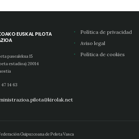
Política de privacidad
KOAKO EUSKAL PILOTA
AZIOA
Aviso legal
Política de cookies
eta pasealekua 15
oeta estadioa) 20014
ostia
 47 14 63
inistrazioa.pilota@kirolak.net
 Federación Guipuzcoana de Pelota Vasca