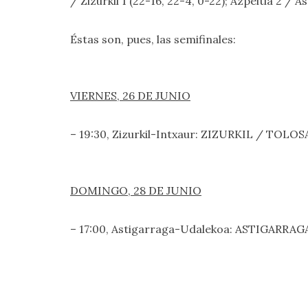
/ Zizurkil 1 (22-16, 22-4, 0-22); Azpeitia 2 / 
Éstas son, pues, las semifinales:
VIERNES, 26 DE JUNIO
– 19:30, Zizurkil-Intxaur: ZIZURKIL / TOLOS
DOMINGO, 28 DE JUNIO
– 17:00, Astigarraga-Udalekoa: ASTIGARRAG