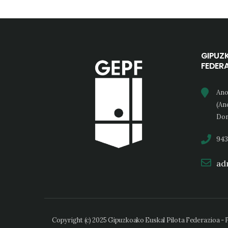
GIPUZ
FEDER
Ano
(An
Don
943
adm
Copyright (c) 2025 Gipuzkoako Euskal Pilota Federazioa -