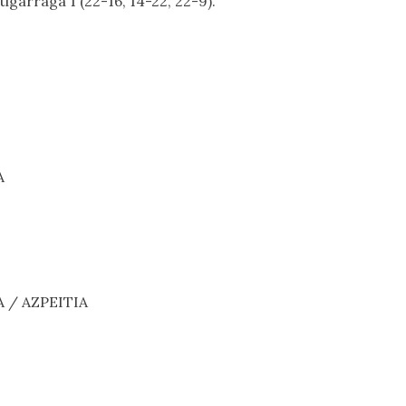
Astigarraga 1 (22-16, 14-22, 22-9).
A
A / AZPEITIA