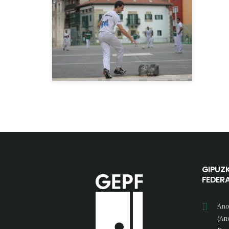
GIPUZ
FEDER
Ano
(An