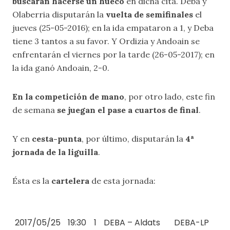
buscarán hacerse un hueco
en dicha cita. Deba y
Olaberria disputarán la
vuelta de semifinales
el
jueves (25-05-2016); en la ida empataron a 1, y Deba
tiene 3 tantos a su favor. Y Ordizia y Andoain se
enfrentarán el viernes por la tarde (26-05-2017); en
la ida ganó Andoain, 2-0.
En la competición de mano
, por otro lado, este fin
de semana
se juegan el pase a cuartos de final
.
Y en
cesta-punta
, por último, disputarán la
4ª
jornada de la liguilla
.
Ésta es la
cartelera
de esta jornada:
2017/05/25
19:30
1
DEBA – Aldats
DEBA-LP