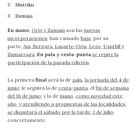
Mutriku
Zumaia
En mano
,
Orio y Zumaia
son las
nuevas
incorporaciones
; han causado
baja
, por su
parte,
Aia, Bergara, Lasarte-Oria, Lezo, Usurbil y
Zumarraga
.
En pala y cesta-punta
se repite la
participación de la pasada edición
.
La primera
final
será la de
pala
,
la jornada del 4 de
junio
; le seguirá la de
cesta-punta
, el
fin de semana
del 18 de junio
; y la de
mano
,
como novedad este
año, y atendiendo a propuestas de las localidades,
se disputará el sábado por la tarde, 1 de julio
,
concretamente.