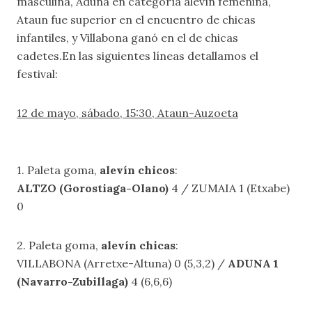
masculina, Aduna en categoría alevín femenina,
Ataun fue superior en el encuentro de chicas
infantiles, y Villabona ganó en el de chicas
cadetes.En las siguientes líneas detallamos el
festival:
12 de mayo, sábado, 15:30, Ataun-Auzoeta
1. Paleta goma,
alevín chicos
:
ALTZO (Gorostiaga-Olano)
4 / ZUMAIA 1 (Etxabe)
0
2. Paleta goma,
alevín chicas
:
VILLABONA (Arretxe-Altuna) 0 (5,3,2) /
ADUNA 1
(Navarro-Zubillaga)
4 (6,6,6)