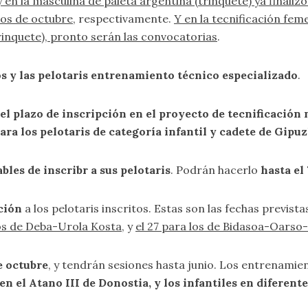
 en la masculina de paleta argentina (trinquete) ya finaliz
dos de octubre
, respectivamente.
Y en la tecnificación fem
rinquete), pronto serán las convocatorias
.
os y las pelotaris entrenamiento técnico especializado
.
r el plazo de inscripción en el proyecto de tecnificació
ara los pelotaris de categoría infantil y cadete de Gip
bles de inscribr a sus pelotaris
. Podrán hacerlo
hasta el
ción
a los pelotaris inscritos. Estas son las fechas prevista
los de Deba-Urola Kosta
, y
el 27 para los de Bidasoa-Oarso
e octubre
, y tendrán sesiones hasta junio. Los entrenami
 en el Atano III de Donostia, y los infantiles en diferen