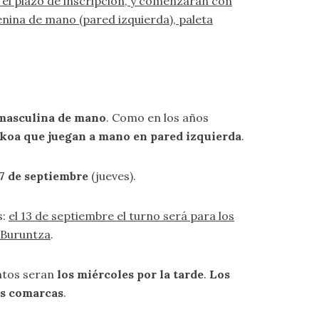
ó el plazo de inscripción, y comenzarán con
enina de mano (pared izquierda), paleta
n masculina de mano
. Como en los años
uzkoa que juegan a mano en pared izquierda
.
 7 de septiembre
(jueves).
s:
el 13 de septiembre el turno será para los
-Buruntza
.
entos seran
los miércoles por la tarde
.
Los
tes comarcas
.