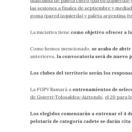
masculina de paleta cuero (pared izquierda) y
las sesiones a finales de septiembre y media
goma (pared izquierda) y paleta argentina (t
La iniciativa tiene
como objetivo ofrecer a l
Como hemos mencionado,
se acaba de abri
anteriores,
la convocatoria será de nuevo p
Los clubes del territorio serán los responsa
La FGPV llamará a
entrenamientos de selec
de Goierri-Tolosaldea-Aiztondo
,
el 20 para 
Los elegidos comenzarán a entrenar el 4 d
pelotaris de categoría cadete se darán cita