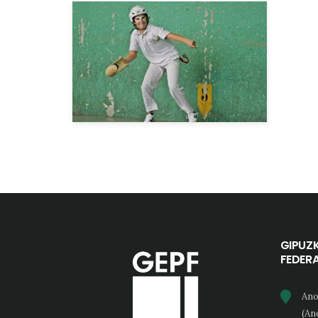
GIPUZ
FEDER
Ano
(An