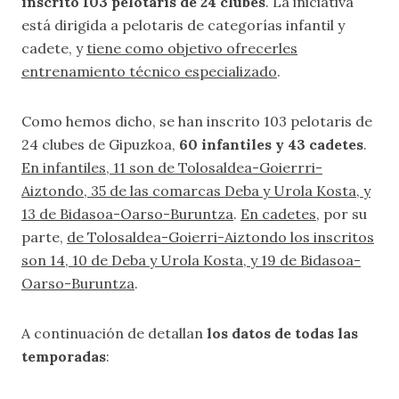
inscrito 103 pelotaris de 24 clubes
. La iniciativa
está dirigida a pelotaris de categorías infantil y
cadete, y
tiene como objetivo ofrecerles
entrenamiento técnico especializado
.
Como hemos dicho, se han inscrito 103 pelotaris de
24 clubes de Gipuzkoa,
60 infantiles y 43 cadetes
.
En infantiles, 11 son de Tolosaldea-Goierrri-
Aiztondo, 35 de las comarcas Deba y Urola Kosta, y
13 de Bidasoa-Oarso-Buruntza
.
En cadetes
, por su
parte,
de Tolosaldea-Goierri-Aiztondo los inscritos
son 14, 10 de Deba y Urola Kosta, y 19 de Bidasoa-
Oarso-Buruntza
.
A continuación de detallan
los datos de todas las
temporadas
: