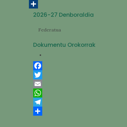
Telegram
Share
2026-27 Denboraldia
Federatua
Dokumentu Orokorrak
Facebook
Twitter
Email
WhatsApp
Telegram
Share