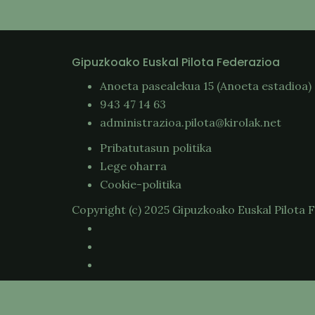
Gipuzkoako Euskal Pilota Federazioa
Anoeta pasealekua 15 (Anoeta estadioa)
943 47 14 63
administrazioa.pilota@kirolak.net
Pribatutasun politika
Lege oharra
Cookie-politika
Copyright (c) 2025 Gipuzkoako Euskal Pilota