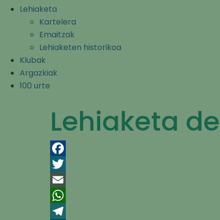
Lehiaketa
Kartelera
Emaitzak
Lehiaketen historikoa
Klubak
Argazkiak
100 urte
Lehiaketa d
Facebook
Twitter
Email
WhatsApp