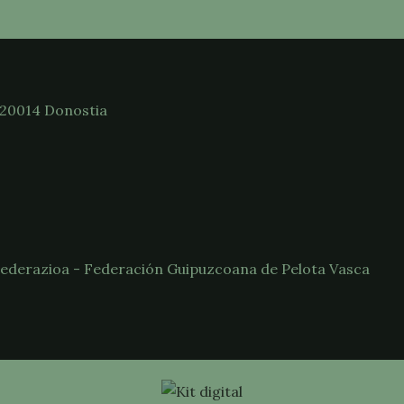
 20014 Donostia
 Federazioa - Federación Guipuzcoana de Pelota Vasca