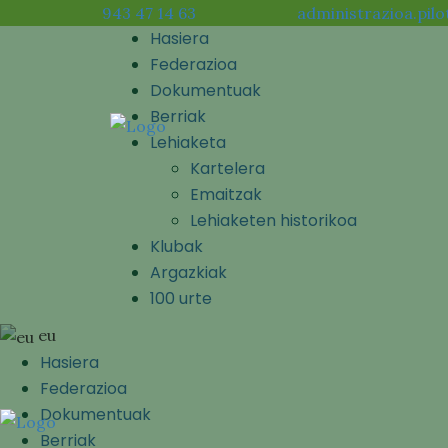
943 47 14 63
administrazioa.pilo
Hasiera
Federazioa
Dokumentuak
Berriak
Lehiaketa
Kartelera
Emaitzak
Lehiaketen historikoa
Klubak
Argazkiak
100 urte
eu
Hasiera
Federazioa
Dokumentuak
Berriak