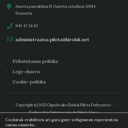
Anoeta pasealekua 15 (Anoeta estadioa) 20014
Donostia
943 47 14 63
administrazioa.pilota@kirolak.net
Pribatutasun politika
Lege oharra
Cookie-politika
Copyright (c) 2025 Gipuzkoako Euskal Pilota Federazioa -
Federación Guipuzcoana de Pelota Vasca
Cookieak erabiltzen ari gara gure webgunean esperientzia
onena emateko.