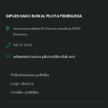
GIPUZKOAKO EUSKAL PILOTA FEDERAZIOA
Anoeta pasealekua 15 (Anoeta estadioa) 20014
Donostia
943 47 14 63
administrazioa.pilota@kirolak.net
Pribatutasun politika
Lege oharra
Cookie-politika