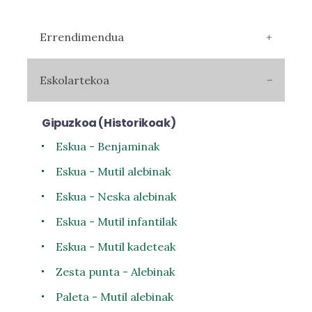
Errendimendua
Eskolartekoa
Gipuzkoa (Historikoak)
Eskua - Benjaminak
Eskua - Mutil alebinak
Eskua - Neska alebinak
Eskua - Mutil infantilak
Eskua - Mutil kadeteak
Zesta punta - Alebinak
Paleta - Mutil alebinak