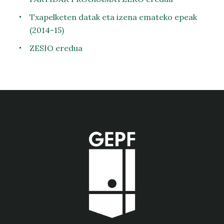
Txapelketen datak eta izena emateko epeak
(2014-15)
ZESIO eredua