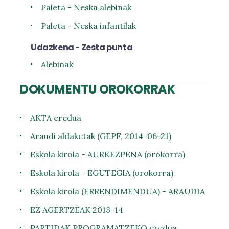
Paleta - Neska alebinak
Paleta - Neska infantilak
Udazkena - Zesta punta
Alebinak
DOKUMENTU OROKORRAK
AKTA eredua
Araudi aldaketak (GEPF, 2014-06-21)
Eskola kirola - AURKEZPENA (orokorra)
Eskola kirola - EGUTEGIA (orokorra)
Eskola kirola (ERRENDIMENDUA) - ARAUDIA
EZ AGERTZEAK 2013-14
PARTIDAK PROGRAMATZEKO eredua